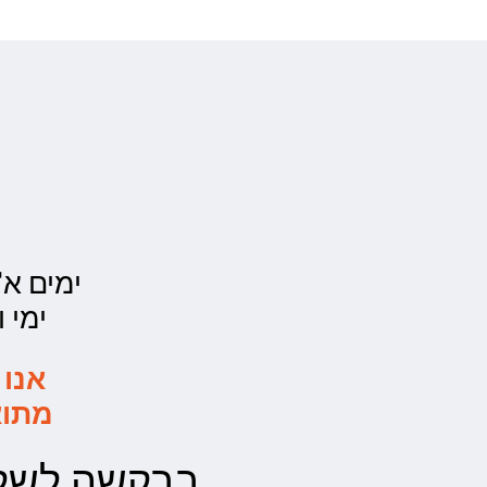
ימים א'- ה' - 00
ימי ו' - 0:00
אנו 
מתוא
בבקשה לשלו