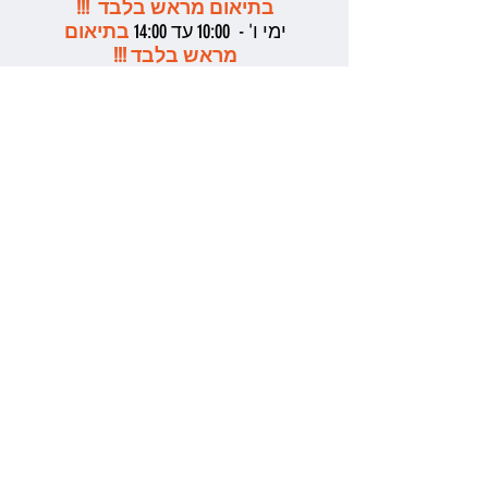
בתיאום מראש בלבד !!!
ימי ו' - 10:00 עד 14:00
בתיאום
מראש בלבד !!!
אנו עובדים בשיווק ישיר
ובפגישות אישיות
מתואמות בלבד בשעות
העבודה המקובלות
בבקשה לשלוח ווטסאפ
לתאום ואשמח מאד לעזור
אילן אליהו - 052-6272429
WhatsApp