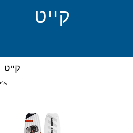
קייט
קייט 
.גלי