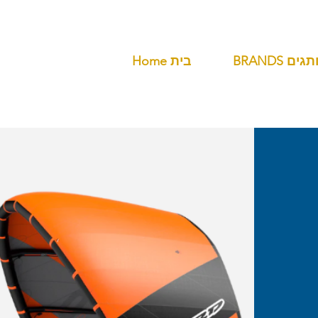
BR מותגים
Home בית