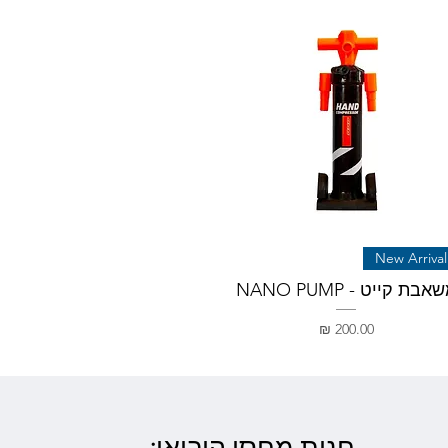
New Arrival
אבת קייט - NANO PUMP
מחיר
חנות מחסן היבואן
: