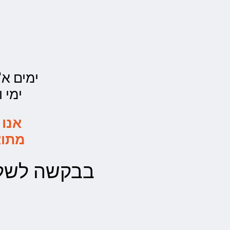
ימים א'- ה' - 00
ימי ו' - 0:00
אנו 
מתוא
בבקשה לשלו