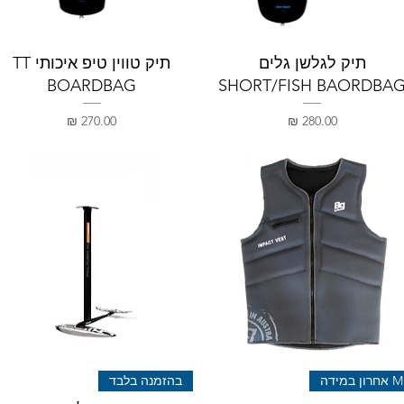
תיק לגלשן גלים
תיק טווין טיפ איכותי TT
BOARDBAG
SHORT/FISH BAORDBA
מחיר
מחיר
M אחרון במידה
בהזמנה בלבד