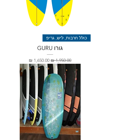
כולל חרבות, ליש, גריפ
גורו GURU
מחיר רגיל
מחיר מבצע