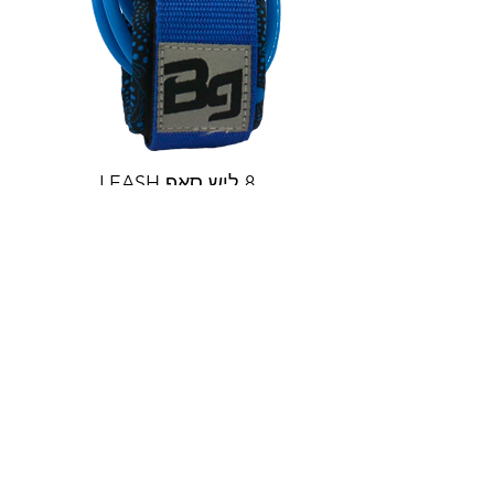
8 ליש סאפ LEASH
מחיר