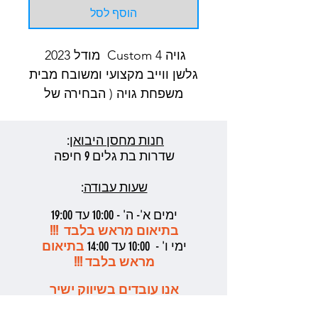
הוסף לסל
גויה Custom 4 מודל 2023
גלשן ווייב מקצועי ומשובח מבית
משפחת גויה ( הבחירה של
מרסיליו בראון )
ביצועים גבוהים ברכיבה על
חנות מחסן היבואן
:
גלים וקפיצות
שדרות בת גלים 9 חיפה
שעות עבודה
:
נפחים זמינים במחיר מוזל: 79 \
89 \ 94 ליטר
ימים א'- ה' - 10:00 עד 19:00
בתיאום מראש בלבד !!!
ימי ו' - 10:00 עד 14:00
בתיאום
מראש בלבד !!!
אנו עובדים בשיווק ישיר
ובפגישות אישיות