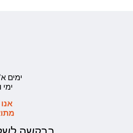
ימים א'- ה' - 00
ימי ו' - 0:00
אנו 
מתוא
בבקשה לשלו