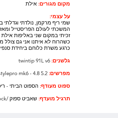
מקום מגורים:
אילת
על עצמי:
המשכתי לעולם הפריסטייל ומאז א
זכיתי במקום שני באליפות אילת הפת
כשהרוח לא איתנו אני גם צולל מי
כרגע משרת כלוחם ביחידת סנפיר
גלשנים:
twintip 91L v6
מפרשים:
stylepro mk6 - 4.8 5.2
ספוט מעודף:
הספוט הביתי - ריפ
תרגיל מועדף:
שאביט ספוק /shove-it spock