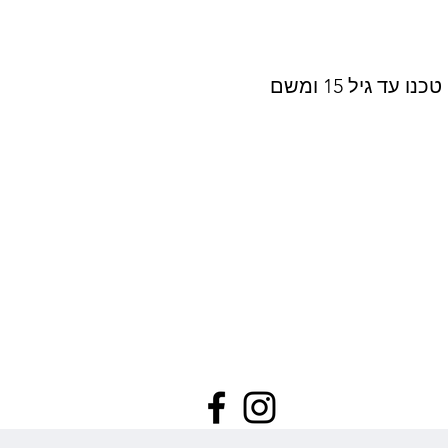
שמי ריף מרקמן, נולדתי וגדלתי באילת, התחלתי לגלוש בגיל 10, הייתי מתחרה בדגם ביק טכנו עד גיל 15 ומשם